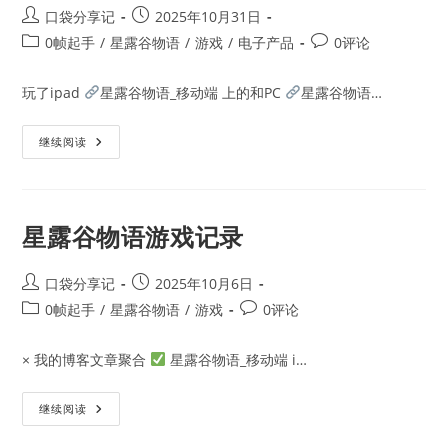
Post
Post
口袋分享记
2025年10月31日
author:
published:
Post
Post
0帧起手
/
星露谷物语
/
游戏
/
电子产品
0评论
category:
comments:
玩了ipad
星露谷物语_移动端 上的和PC
星露谷物语…
Switch
继续阅读
上
的
星
露
谷
物
星露谷物语游戏记录
语
Post
Post
口袋分享记
2025年10月6日
author:
published:
Post
Post
0帧起手
/
星露谷物语
/
游戏
0评论
category:
comments:
× 我的博客文章聚合
星露谷物语_移动端 i…
星
继续阅读
露
谷