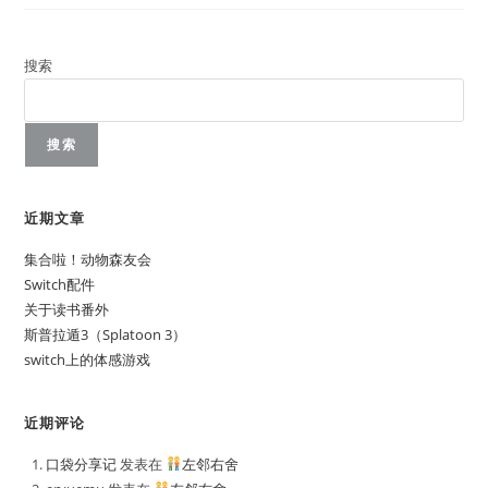
物
语
游
戏
记
搜索
录
搜索
近期文章
集合啦！动物森友会
Switch配件
关于读书番外
斯普拉遁3（Splatoon 3）
switch上的体感游戏
近期评论
口袋分享记
发表在
左邻右舍