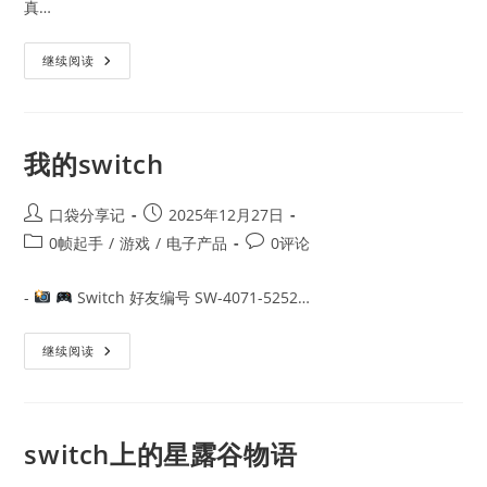
真…
Switch
继续阅读
上
的
体
感
游
戏
我的switch
Post
Post
口袋分享记
2025年12月27日
author:
published:
Post
Post
0帧起手
/
游戏
/
电子产品
0评论
category:
comments:
-
Switch 好友编号 SW-4071-5252…
我
继续阅读
的
Switch
switch上的星露谷物语