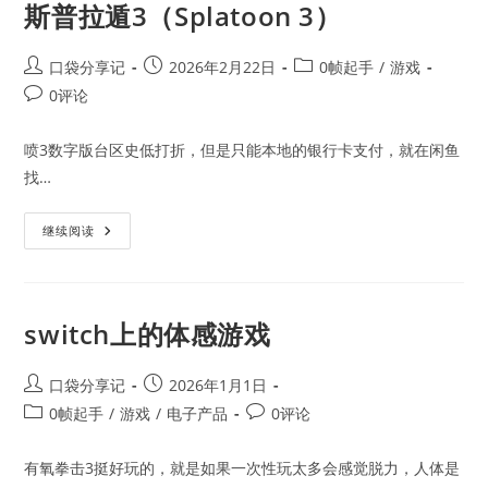
斯普拉遁3（Splatoon 3）
Post
Post
Post
口袋分享记
2026年2月22日
0帧起手
/
游戏
author:
published:
category:
Post
0评论
comments:
喷3数字版台区史低打折，但是只能本地的银行卡支付，就在闲鱼
找…
斯
继续阅读
普
拉
遁
3（Splatoon
3）
switch上的体感游戏
Post
Post
口袋分享记
2026年1月1日
author:
published:
Post
Post
0帧起手
/
游戏
/
电子产品
0评论
category:
comments:
有氧拳击3挺好玩的，就是如果一次性玩太多会感觉脱力，人体是