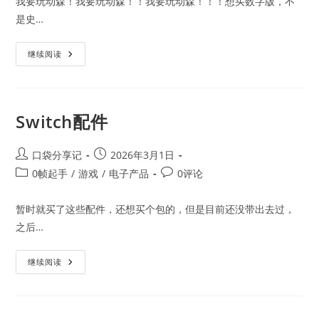
我要玩动森！我要玩动森！！我要玩动森！！！想买数字版，不
是史…
集
继续阅读
合
啦！
动
物
森
友
Switch配件
会
Post
Post
口袋分享记
2026年3月1日
author:
published:
Post
Post
0帧起手
/
游戏
/
电子产品
0评论
category:
comments:
暂时就买了这些配件，还想买个包的，但是目前还没带出去过，
之后…
Switch
继续阅读
配
件