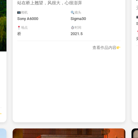
站在桥上翘望，风很大，心很澎湃
相机
镜头
Sony A6000
Sigma30
地点
时间
桥
2021.5
查看作品内容