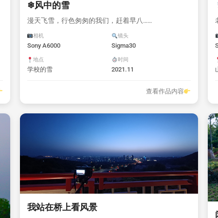
❄风中的雪
漫天飞雪，行色匆匆的我们，赶着早八……
相机
镜头
Sony A6000
Sigma30
地点
时间
学校的雪
2021.11
查看作品内容
我站在桥上看风景