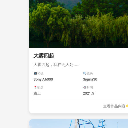
大雾四起
大雾四起，我在无人处……
相机
镜头
Sony A6000
Sigma30
地点
时间
路上
2021.5
查看作品内容