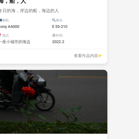
海，船，人
冬日的海，岸边的船，海边的人
相机
镜头
Sony A6000
E 55-210
地点
时间
一座小城市的海边
2022.2
查看作品内容