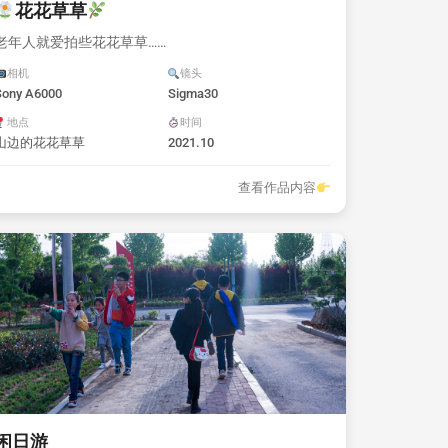
花花草草
老年人就爱拍些花花草草……
相机
镜头
Sony A6000
Sigma30
地点
时间
山边的花花草草
2021.10
查看作品内容
闲日游