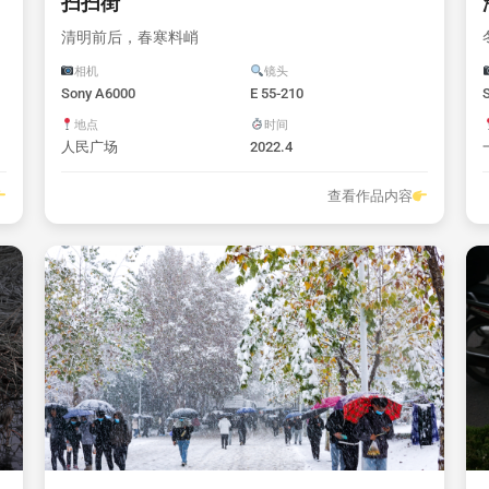
扫扫街
清明前后，春寒料峭
相机
镜头
Sony A6000
E 55-210
地点
时间
人民广场
2022.4
查看作品内容