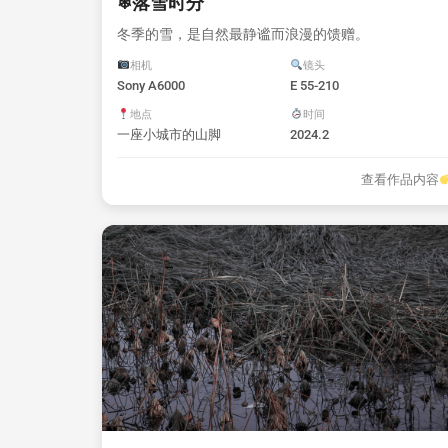
❄落雪时分
冬季的雪，是自然最静谧而浪漫的馈赠。
相机
镜头
Sony A6000
E 55-210
地点
时间
一座小城市的山脚
2024.2
查看作品内容