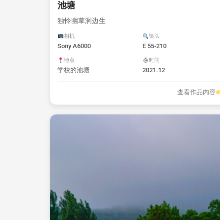
池塘
独怜幽草涧边生
相机
镜头
Sony A6000
E 55-210
地点
时间
学校的池塘
2021.12
查看作品内容