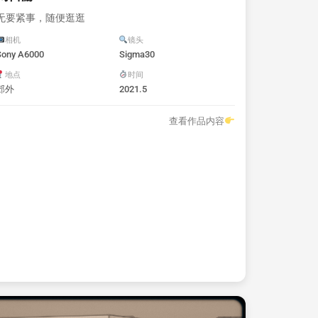
无要紧事，随便逛逛
相机
镜头
Sony A6000
Sigma30
地点
时间
郊外
2021.5
查看作品内容