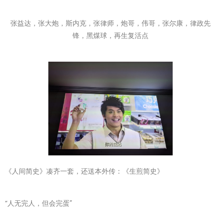
张益达，张⼤炮，斯内克，张律师，炮哥，伟哥，张尔康，律政先
锋，⿊煤球，再⽣复活点
《人间简史》凑齐一套，还送本外传：《生煎简史》
“人无完人，但会完蛋”