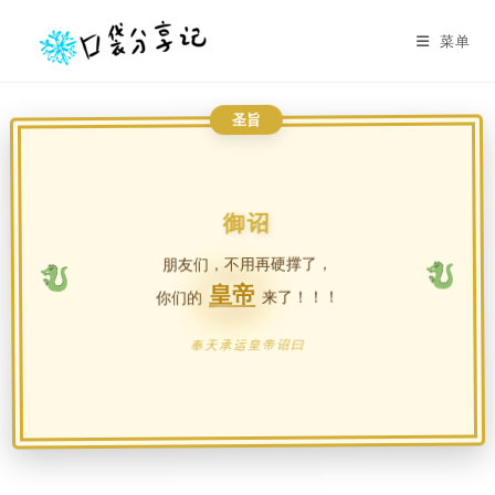
菜单
圣旨
御诏
朋友们，不用再硬撑了，
皇帝
来了！！！
你们的
奉天承运皇帝诏曰