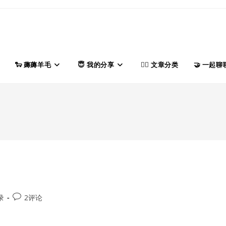
薅薅羊毛
我的分享
文章分类
一起聊
Post
录
2评论
comments: