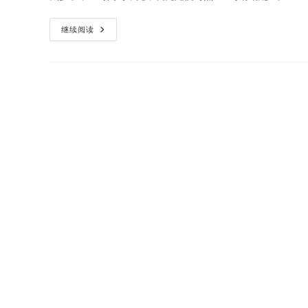
关
继续阅读
于
我
的
刷
机
史