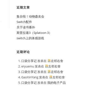
近期文章
集合啦！动物森友会
Switch配件
关于读书番外
斯普拉遁3（Splatoon 3）
switch上的体感游戏
近期评论
口袋分享记
发表在
左邻右舍
eryuemu
发表在
左邻右舍
口袋分享记
发表在
左邻右舍
GaoXinYang
发表在
左邻右舍
口袋分享记
发表在
我的电子产品