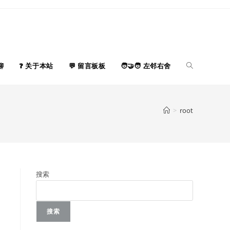
Toggle
聊
关于本站
留言板板
左邻右舍
website
>
root
search
搜索
搜索