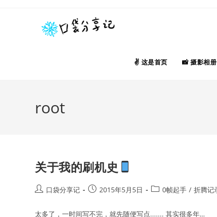
Skip
to
content
这是首页
摄影相册
root
关于我的刷机史
Post
Post
Post
口袋分享记
2015年5月5日
0帧起手
/
折腾记
author:
published:
category:
太多了，一时间写不完，就先随便写点....... 其实很多年…