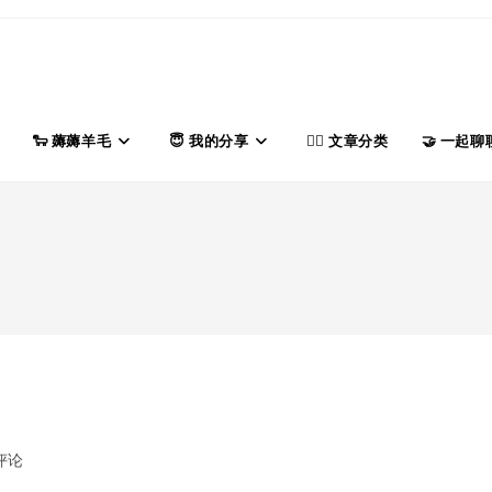
薅薅羊毛
我的分享
文章分类
一起聊
评论
ents: