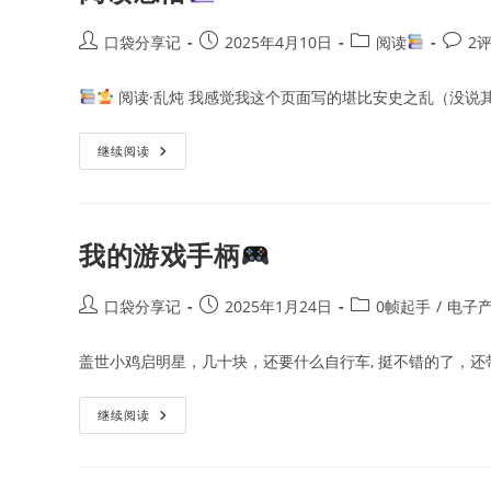
念
Post
Post
Post
Post
口袋分享记
2025年4月10日
阅读
2
author:
published:
category:
comme
阅读·乱炖 我感觉我这个页面写的堪比安史之乱（没说
阅
继续阅读
读
感
悟
我的游戏手柄
Post
Post
Post
口袋分享记
2025年1月24日
0帧起手
/
电子
author:
published:
category:
盖世小鸡启明星，几十块，还要什么自行车, 挺不错的了，还
我
继续阅读
的
游
戏
手