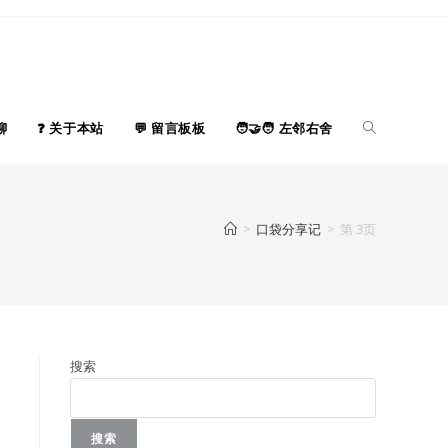
Toggle
聊
关于本站
留言板板
左邻右舍
website
>
口袋分享记
>
第 3页
search
搜索
搜索