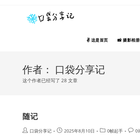
Skip
to
content
这是首页
摄影相册
作者：
口袋分享记
这个作者已经写了 28 文章
随记
Post
Post
Post
Post
口袋分享记
2025年8月10日
0帧起手
0
author:
published:
category:
comm