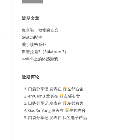
近期文章
集合啦！动物森友会
Switch配件
关于读书番外
斯普拉遁3（Splatoon 3）
switch上的体感游戏
近期评论
口袋分享记
发表在
左邻右舍
eryuemu
发表在
左邻右舍
口袋分享记
发表在
左邻右舍
GaoXinYang
发表在
左邻右舍
口袋分享记
发表在
我的电子产品