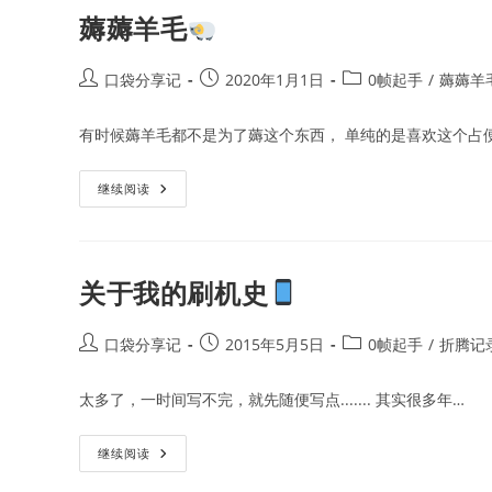
柄
薅薅羊毛
Post
Post
Post
口袋分享记
2020年1月1日
0帧起手
/
薅薅羊
author:
published:
category:
有时候薅羊毛都不是为了薅这个东西， 单纯的是喜欢这个占
薅
继续阅读
薅
羊
毛
关于我的刷机史
Post
Post
Post
口袋分享记
2015年5月5日
0帧起手
/
折腾记
author:
published:
category:
太多了，一时间写不完，就先随便写点....... 其实很多年…
关
继续阅读
于
我