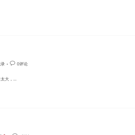
Post
记录
0评论
comments:
太大，…