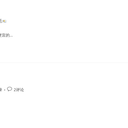
毛
便宜的…
Post
录
2评论
comments: