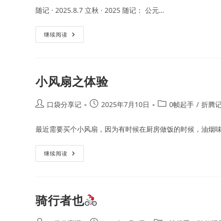
随记 · 2025.8.7 立秋 · 2025 随记： 公元…
随
继续阅读
记
小风扇之体验
Post
Post
Post
口袋分享记
2025年7月10日
0帧起手
/
折腾
author:
published:
category:
最近需要买个小风扇，因为有时候在厨房做饭的时候，油烟味
小
继续阅读
风
扇
之
体
验
骑行者也