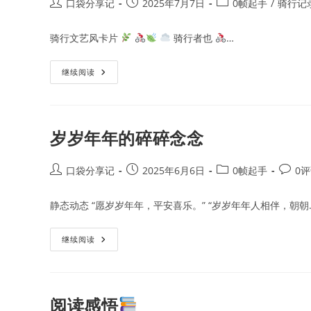
Post
Post
Post
口袋分享记
2025年7月7日
0帧起手
/
骑行记
author:
published:
category:
骑行文艺风卡片
骑行者也
…
骑
继续阅读
行
者
也
岁岁年年的碎碎念念
Post
Post
Post
Post
口袋分享记
2025年6月6日
0帧起手
0
author:
published:
category:
comme
静态动态 “愿岁岁年年，平安喜乐。” “岁岁年年人相伴，朝朝
岁
继续阅读
岁
年
年
的
碎
碎
阅读感悟
念