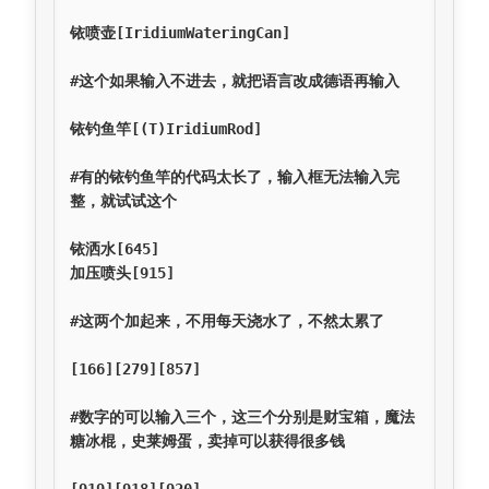
铱喷壶[IridiumWateringCan]

#这个如果输入不进去，就把语言改成德语再输入

铱钓鱼竿[(T)IridiumRod]

#有的铱钓鱼竿的代码太长了，输入框无法输入完
整，就试试这个

铱洒水[645]

加压喷头[915]

#这两个加起来，不用每天浇水了，不然太累了

[166][279][857]

#数字的可以输入三个，这三个分别是财宝箱，魔法
糖冰棍，史莱姆蛋，卖掉可以获得很多钱
