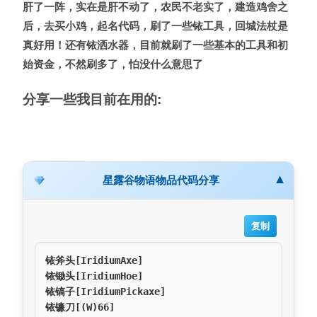
肝了一阵，实在是肝不动了，农民不老实了，建造鸡舍之
后，去买小鸡，起名代码，刷了一些铱工具，回城法杖是
真好用！还有铱洒水器，目前就刷了一些基本的工具和初
始资金，不然刷多了，怕没什么意思了
分享一些我目前在用的:
▼
星露谷物语物品代码分享
复制
铱斧头[IridiumAxe] 

铱锄头[IridiumHoe] 

铱镐子[IridiumPickaxe] 

铱镰刀[(W)66]
