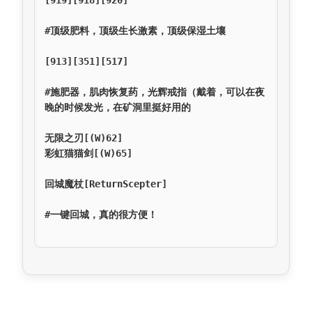
[919][918][920]

#顶级肥料，顶级生长激素，顶级保湿土壤

[913][351][517]

#施肥器，肌肉恢复药，光辉戒指（戴着，可以在夜
晚的时候发光，在矿洞里挺好用的

无限之刃[(W)62]

彩虹猫猫剑[(W)65]

回城魔杖[ReturnScepter]

#一键回城，真的很方便！
