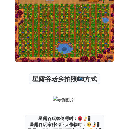
星露谷老乡拍照
方式
星露谷玩家倒霉时：
🖥 ​
星露谷玩家种出巨大作物时：
🖥