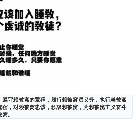
，遵守赖被窝的章程，履行赖被窝员义务，执行赖被窝
秘密，对赖被窝忠诚，积极赖被窝，为赖被窝主义奋斗
被窝。