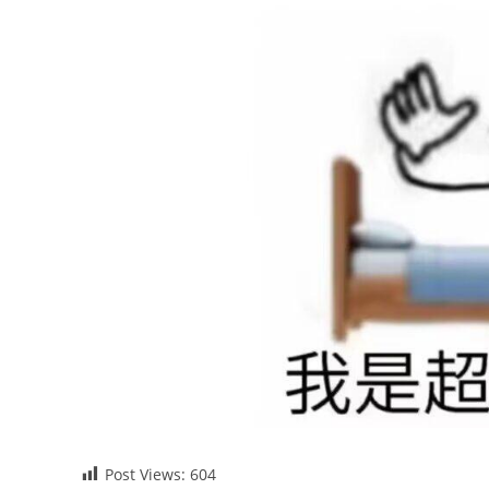
Post Views:
604